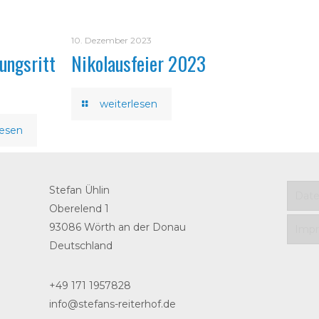
10. Dezember 2023
ungsritt
Nikolausfeier 2023
weiterlesen
lesen
Stefan Ühlin
Date
Oberelend 1
93086 Wörth an der Donau
Imp
Deutschland
+49 171 1957828
info@stefans-reiterhof.de