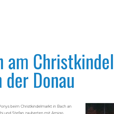
n am Christkinde
n der Donau
Ponys beim Christkindelmarkt in Bach an
thi und Stefan zauberten mit Amigo,